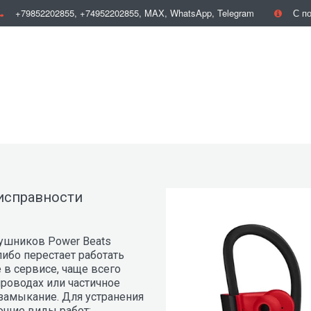
+79852202855
,
+74952202855
,
MAX, WhatsApp, Telegram
С по
исправности 
шников Power Beats 
либо перестает работать 
в сервисе, чаще всего 
оводах или частичное 
замыкание. Для устранения 
ющие виды работ: