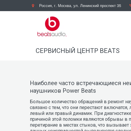
Россия
,
г. Москва
,
ул. Ленинский проспект 35
СЕРВИСНЫЙ ЦЕНТР BEATS
Наиболее часто встречающиеся не
наушников Power Beats
Большое количество обращений в ремонт нау
связано с тем, что они перестают включатся, 
левый или правый динамик. При диагностике 
причиной этой поломки являются обрывы в пр
перетирание в местах стыков, что вызывает 
данных неисправностей выполняются следу