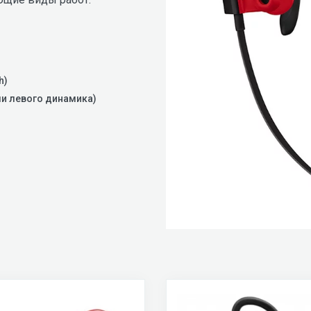
h)
ли левого динамика)